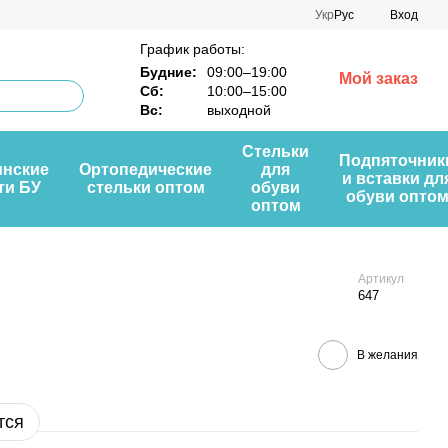
Укр
Рус
Вход
График работы:
Будние:
09:00–19:00
Мой заказ
Сб:
10:00–15:00
Вс:
выходной
Стельки
Подпяточник
нские
Ортопедические
для
и вставки дл
ти БУ
стельки оптом
обуви
обуви опто
оптом
Артикул
647
В желания
тся