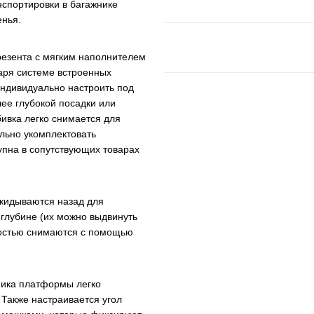
нспортировки в багажнике
енья.
резента с мягким наполнителем
даря системе встроенных
индивидуально настроить под
ее глубокой посадки или
бивка легко снимается для
льно укомплектовать
упна в сопутствующих товарах
ткидываются назад для
 глубине (их можно выдвинуть
ностью снимаются с помощью
ика платформы легко
 Также настраивается угол