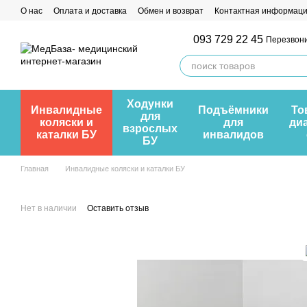
Перейти к основному контенту
О нас
Оплата и доставка
Обмен и возврат
Контактная информац
093 729 22 45
Перезвони
Ходунки
Инвалидные
Подъёмники
То
для
коляски и
для
ди
взрослых
каталки БУ
инвалидов
БУ
Главная
Инвалидные коляски и каталки БУ
Нет в наличии
Оставить отзыв