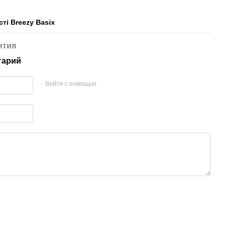
ті Breezy Basix
нтия
тарий
Войти с помощью