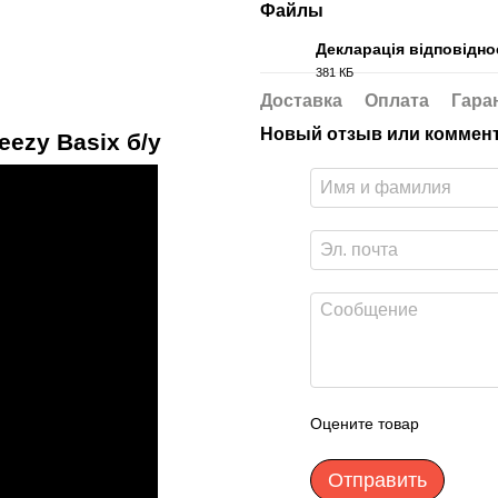
Файлы
Декларація відповіднос
381 КБ
PDF
Доставка
Оплата
Гара
Новый отзыв или коммен
ezy Basix б/у
Оцените товар
Отправить