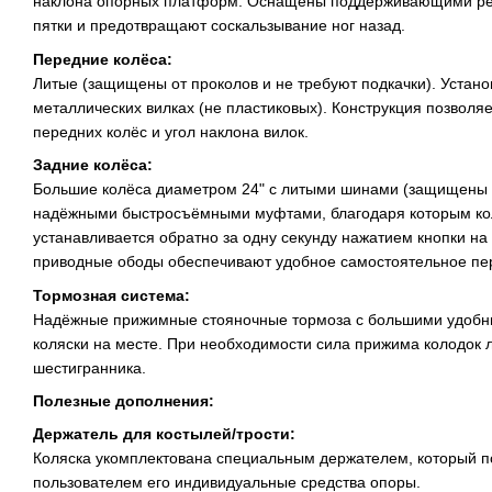
наклона опорных платформ. Оснащены поддерживающими ре
пятки и предотвращают соскальзывание ног назад.
Передние колёса:
Литые (защищены от проколов и не требуют подкачки). Устан
металлических вилках (не пластиковых). Конструкция позволяе
передних колёс и угол наклона вилок.
Задние колёса:
Большие колёса диаметром 24" с литыми шинами (защищены 
надёжными быстросъёмными муфтами, благодаря которым ко
устанавливается обратно за одну секунду нажатием кнопки на
приводные ободы обеспечивают удобное самостоятельное пе
Тормозная система:
Надёжные прижимные стояночные тормоза с большими удобн
коляски на месте. При необходимости сила прижима колодок 
шестигранника.
Полезные дополнения:
Держатель для костылей/трости:
Коляска укомплектована специальным держателем, который по
пользователем его индивидуальные средства опоры.