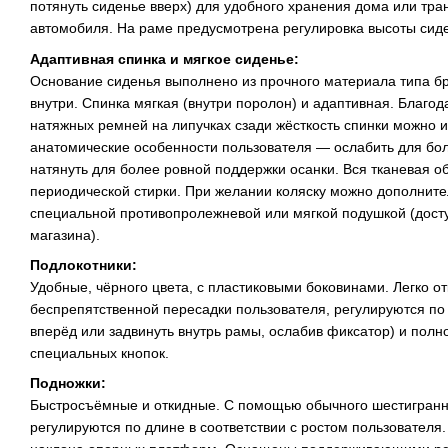
потянуть сиденье вверх) для удобного хранения дома или тра
автомобиля. На раме предусмотрена регулировка высоты сид
Адаптивная спинка и мягкое сиденье:
Основание сиденья выполнено из прочного материала типа б
внутри. Спинка мягкая (внутри поролон) и адаптивная. Благо
натяжных ремней на липучках сзади жёсткость спинки можно 
анатомические особенности пользователя — ослабить для бол
натянуть для более ровной поддержки осанки. Вся тканевая о
периодической стирки. При желании коляску можно дополните
специальной противопролежневой или мягкой подушкой (дост
магазина).
Подлокотники:
Удобные, чёрного цвета, с пластиковыми боковинами. Легко о
беспрепятственной пересадки пользователя, регулируются по
вперёд или задвинуть внутрь рамы, ослабив фиксатор) и пол
специальных кнопок.
Подножки:
Быстросъёмные и откидные. С помощью обычного шестигранн
регулируются по длине в соответствии с ростом пользователя.