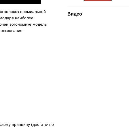
ая коляска премиальной
Видео
лагодаря наиболее
очей эргономике модель
пользования.
ескому принципу (достаточно