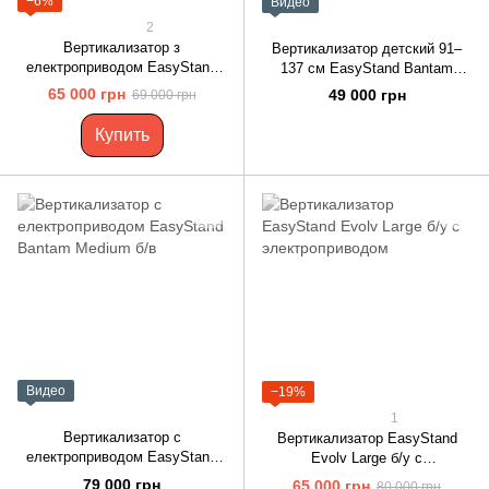
−6%
Видео
2
Вертикализатор з
Вертикализатор детский 91–
електроприводом EasyStand
137 см EasyStand Bantam
Evolv Medium б/у
Small б/у
65 000 грн
49 000 грн
69 000 грн
Купить
Видео
−19%
1
Вертикализатор с
Вертикализатор EasyStand
електроприводом EasyStand
Evolv Large б/у с
Bantam Medium б/в
электроприводом
79 000 грн
65 000 грн
80 000 грн