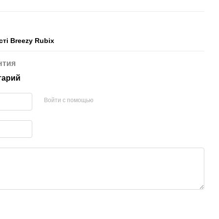
ті Breezy Rubix
нтия
тарий
Войти с помощью