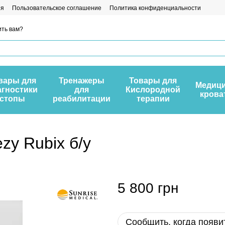
ия
Пользовательское соглашение
Политика конфиденциальности
ть вам?
вары для
Тренажеры
Товары для
Медици
агностики
для
Кислородной
крова
стопы
реабилитации
терапии
zy Rubix б/у
5 800 грн
Сообщить, когда появи