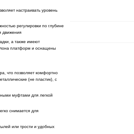
зволяет настраивать уровень
жностью регулировки по глубине
я движения
адки, а также имеют
аклона платформ и оснащены
ра, что позволяет комфортно
таллические (не пластик), с
мными муфтами для легкой
легко снимается для
тылей или трости и удобных