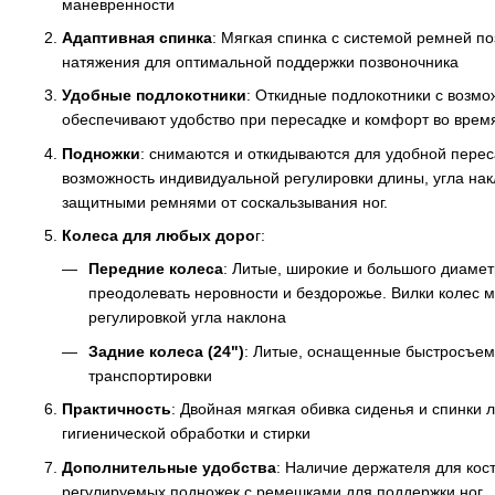
маневренности
Адаптивная спинка
: Мягкая спинка с системой ремней по
натяжения для оптимальной поддержки позвоночника
Удобные подлокотники
: Откидные подлокотники с возмо
обеспечивают удобство при пересадке и комфорт во врем
Подножки
: снимаются и откидываются для удобной перес
возможность индивидуальной регулировки длины, угла н
защитными ремнями от соскальзывания ног.
Колеса для любых доро
г:
Передние колеса
: Литые, широкие и большого диамет
преодолевать неровности и бездорожье. Вилки колес ме
регулировкой угла наклона
Задние колеса (24")
: Литые, оснащенные быстросъе
транспортировки
Практичность
: Двойная мягкая обивка сиденья и спинки 
гигиенической обработки и стирки
Дополнительные удобства
: Наличие держателя для кос
регулируемых подножек с ремешками для поддержки ног