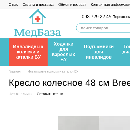
Перейти к основному контенту
О нас
Оплата и доставка
Обмен и возврат
Контактная информац
093 729 22 45
Перезвони
Ходунки
Инвалидные
Подъёмники
То
для
коляски и
для
ди
взрослых
каталки БУ
инвалидов
БУ
Главная
Инвалидные коляски и каталки БУ
Кресло колесное 48 см Bree
Нет в наличии
Оставить отзыв