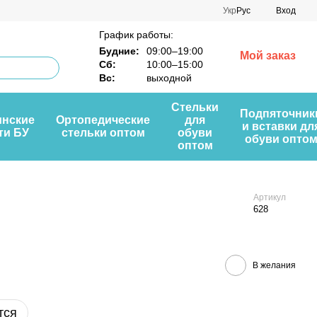
Укр
Рус
Вход
График работы:
Будние:
09:00–19:00
Мой заказ
Сб:
10:00–15:00
Вс:
выходной
Стельки
Подпяточник
нские
Ортопедические
для
и вставки дл
ти БУ
стельки оптом
обуви
обуви опто
оптом
Артикул
628
В желания
тся