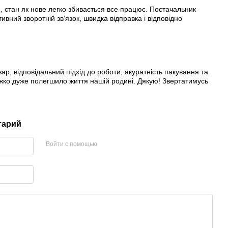
 стан як нове легко збивається все працює. Постачальник
вний зворотній зв’язок, швидка відправка і відповідно
ар, відповідальний підхід до роботи, акуратність пакування та
іжко дуже полегшило життя нашій родині. Дякую! Звертатимусь
тарий
Войти с помощью