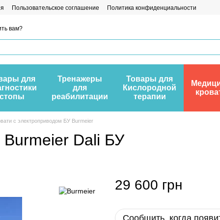
ия
Пользовательское соглашение
Политика конфиденциальности
ть вам?
вары для
Тренажеры
Товары для
Медици
агностики
для
Кислородной
крова
стопы
реабилитации
терапии
вати с электроприводом БУ Burmeier
Burmeier Dali БУ
29 600 грн
Сообщить, когда появи