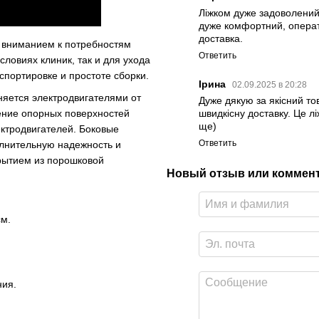
Ліжком дуже задоволений,
дуже комфортний, операти
доставка.
 вниманием к потребностям
Ответить
ловиях клиник, так и для ухода
портировке и простоте сборки.
Ірина
02.09.2025 в 20:28
няется электродвигателями от
Дуже дякую за якісний тов
ение опорных поверхностей
швидкісну доставку. Це л
ще)
ктродвигателей. Боковые
Ответить
лнительную надежность и
рытием из порошковой
Новый отзыв или коммен
см.
ния.