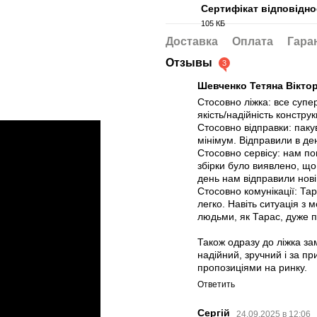
Сертифікат відповіднос
105 КБ
PDF
Доставка
Оплата
Гара
Отзывы
3
Шевченко Тетяна Вікто
Стосовно ліжка: все супе
якість/надійність конструкц
Стосовно відправки: паку
мінімум. Відправили в де
Стосовно сервісу: нам по
збірки було виявлено, що
день нам відправили нові
Стосовно комунікації: Та
легко. Навіть ситуація з
людьми, як Тарас, дуже 
Також одразу до ліжка за
надійний, зручний і за п
пропозиціями на ринку.
Ответить
Сергій
24.09.2025 в 12:06