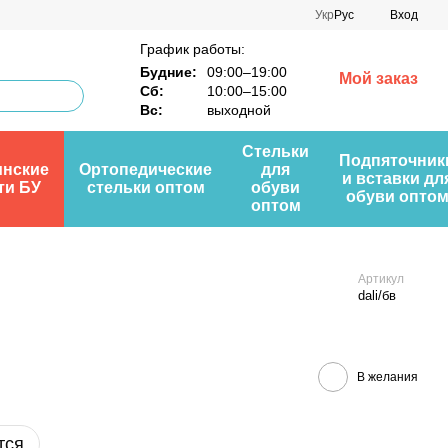
Укр
Рус
Вход
График работы:
Будние:
09:00–19:00
Мой заказ
Сб:
10:00–15:00
Вс:
выходной
Стельки
Подпяточник
нские
Ортопедические
для
и вставки дл
ти БУ
стельки оптом
обуви
обуви опто
оптом
Артикул
dali/бв
В желания
тся