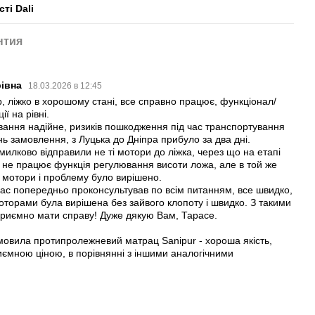
ті Dali
нтия
рівна
18.03.2026 в 12:45
р, ліжко в хорошому стані, все справно працює, функціонал/
ії на рівні.
вання надійне, ризиків пошкодження під час транспортування
нь замовлення, з Луцька до Дніпра прибуло за два дні.
милково відправили не ті мотори до ліжка, через що на етапі
 не працює функція регулювання висоти ложа, але в той же
 мотори і проблему було вирішено.
рас попередньо проконсультував по всім питанням, все швидко,
 моторами була вирішена без зайвого клопоту і швидко. З такими
приємно мати справу! Дуже дякую Вам, Тарасе.
мовила протипролежневий матрац Sanipur - хороша якість,
риємною ціною, в порівнянні з іншими аналогічними