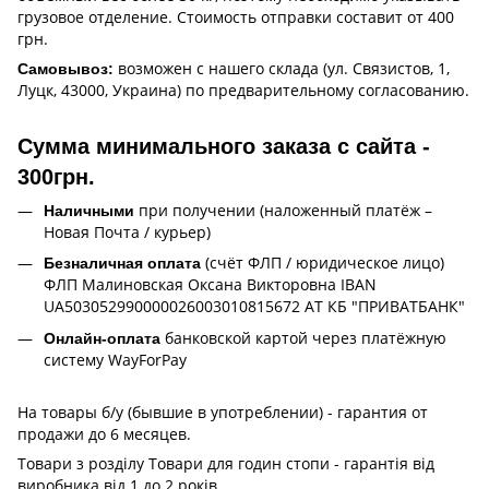
грузовое отделение. Стоимость отправки составит от 400
грн.
возможен с нашего склада (ул. Связистов, 1,
Самовывоз:
Луцк, 43000, Украина) по предварительному согласованию.
Сумма минимального заказа с сайта -
300грн.
при получении (наложенный платёж –
Наличными
Новая Почта / курьер)
(счёт ФЛП / юридическое лицо)
Безналичная оплата
ФЛП Малиновская Оксана Викторовна IBAN
UA503052990000026003010815672 АТ КБ "ПРИВАТБАНК"
банковской картой через платёжную
Онлайн-оплата
систему WayForPay
На товары б/у (бывшие в употреблении) - гарантия от
продажи до 6 месяцев.
Товари з розділу Товари для годин стопи - гарантія від
виробника від 1 до 2 років.