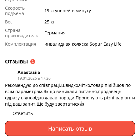
Скорость
19 ступеней в минуту
подъема
Вес
25 кг
Страна
Германия
производитель
Комплектация
инвалидная коляска Sopur Easy Life
Отзывы
1
Anastasiia
19.01.2026 в 17:20
Рекомендую до співпраці.Швидко,чітко,товар підійшов по
всім параметрам.Якщо виникали питання,продавець
одразу відповідав,давав поради.Пропонують різні варіанти
під ваш запит.Ще буду звертатися👍
Ответить
Написать отзыв