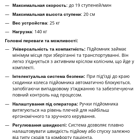
: до 19 ступеней/мин
Максимальная скорость
: 20 см
Максимальная высота ступени
: 25 кг
Вес устройства
: 140 кг
Нагрузка
Головні переваги та можливості:
Підйомник займає
Універсальність та компактність:
мінімум місця при зберіганні та транспортуванні. Він
легко з'єднується з активним кріслом колісним, що йде у
комплекті.
При під'їзді до краю
Інтелектуальна система безпеки:
сходинки колеса підйомника автоматично блокуються,
запобігаючи випадковому з'їжджанню та забезпечуючи
повний контроль над процесом.
Ручки підйомника
Налаштування під оператора:
витягуються на рівень плечей для найбільш
ергономічного та зручного керування.
Система дозволяє плавно
Регулювання швидкості:
налаштовувати швидкість підйому або спуску залежно
від типу сходів та комфорту пацієнта.