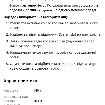
Потужний акумулятор дозволяє
Висока автономність:
подолати до
на одному повному заряді.
300 сходинок
Порядок використання (алгоритм дій):
Розкласти активне крісло колісне та заблокувати його
колеса.
Надійно закріпити підйомник Scalamobil на рамі крісла.
Зняти основні задні колеса крісла (підйомник тепер
виконує роль опори).
Налаштувати висоту ручок під зріст супроводжуючої
особи.
Опустити колеса підйомника в один ряд, під'їхати до
краю сходів та розпочати рух.
Характеристики
Нагрузка
140 кг
Максимальная
высота
20 см
ступеньки