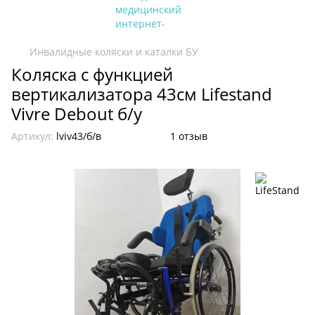
Инвалидные коляски и каталки БУ
Коляска с функцией
вертикализатора 43см Lifestand
Vivre Debout б/у
Артикул:
lviv43/б/в
1 отзыв