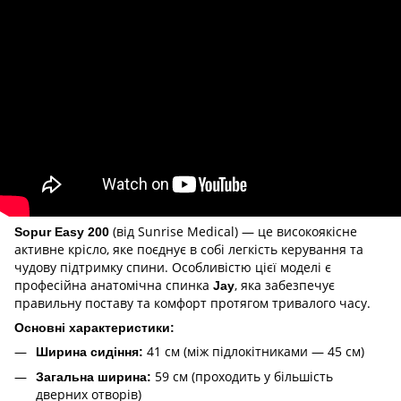
(від Sunrise Medical) — це високоякісне
Sopur Easy 200
активне крісло, яке поєднує в собі легкість керування та
чудову підтримку спини. Особливістю цієї моделі є
професійна анатомічна спинка
, яка забезпечує
Jay
правильну поставу та комфорт протягом тривалого часу.
Основні характеристики:
41 см (між підлокітниками — 45 см)
Ширина сидіння:
59 см (проходить у більшість
Загальна ширина:
дверних отворів)