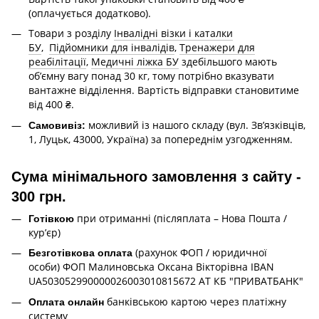
(оплачується додатково).
Товари з розділу
Інвалідні візки і каталки
БУ
,
Підйомники для інвалідів
,
Тренажери для
реабілітації
,
Медичні ліжка БУ
здебільшого мають
об’ємну вагу понад 30 кг, тому потрібно вказувати
вантажне відділення. Вартість відправки становитиме
від 400 ₴.
можливий із нашого складу (вул. Зв’язківців,
Самовивіз:
1, Луцьк, 43000, Україна) за попереднім узгодженням.
Сума мінімального замовлення з сайту -
300 грн.
при отриманні (післяплата – Нова Пошта /
Готівкою
кур’єр)
(рахунок ФОП / юридичної
Безготівкова оплата
особи) ФОП Малиновська Оксана Вікторівна IBAN
UA503052990000026003010815672 АТ КБ "ПРИВАТБАНК"
банківською картою через платіжну
Оплата онлайн
систему