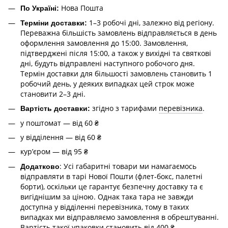
Нова Пошта
По Україні:
1–3 робочі дні, залежно від регіону.
Терміни доставки:
Переважна більшість замовлень відправляється в день
оформлення замовлення до 15:00. Замовлення,
підтверджені після 15:00, а також у вихідні та святкові
дні, будуть відправлені наступного робочого дня.
Термін доставки для більшості замовлень становить 1
робочий день, у деяких випадках цей строк може
становити 2–3 дні.
згідно з тарифами
перевізника
.
Вартість доставки:
у поштомат — від 60 ₴
у відділення — від 60 ₴
курʼєром — від 95 ₴
: Усі габаритні товари ми намагаємось
Додатково
відправляти в тарі Нової Пошти (флет-бокс, палетні
борти), оскільки це гарантує безпечну доставку та є
вигіднішим за ціною. Однак така тара не завжди
доступна у відділенні перевізника, тому в таких
випадках ми відправляємо замовлення в обрештуванні.
Вартість такої упаковки становить від 400 ₴