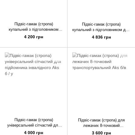
Підвіс-гамак (стропа)
Підвіс-гамак (стропа)
купальний з підголовником
купальний з підголовником для
для підйомника інвалідного
підйомника інвалідного Aks б /
4 200 грн
4 836 грн
Aks б / в
в
Підвіс-гамак (стропа)
Підвіс-гамак (стропа) для
універсальний сітчастий для
лежачих 8-точковий
підйомника інвалідного Aks б /
транспортувальний Aks б/в
4 000 грн
3 600 грн