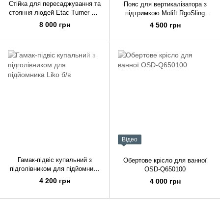
Стійка для пересаджування та
Пояс для вертикалізатора з
стояння людей Etac Turner Pro
підтримкою Molift RgoSling
б/в
Stand Up б/в
8 000 грн
4 500 грн
Відео
Гамак-підвіс купальний з
Обертове крісло для ванної
підголівником для підйомника
OSD-Q650100
Liko б/в
4 200 грн
4 000 грн