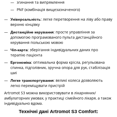
згинання та випрямлення
PNF (комбінація вищезазначеного)
: легке перетворення на ліву або праву
Універсальність
верхню кінцівку
: просте управління за
Дистанційне керування
допомогою програмованого пульта дистанційного
керування польською мовою
: зберігання індивідуальних даних про
Чіп-карта
терапію пацієнта
: оптимальна форма крісла, регульована
Ергономіка
спинка, підголівник, зручна опора для рук, стабілізація
шиї
: великі колеса дозволяють
Легке транспортування
легко переміщувати пристрій
Artromot S3 можна використовувати в лікарняних/
амбулаторних умовах, у практиці сімейного лікаря, а також
індивідуально вдома.
Технічні дані Artromot S3 Comfort: