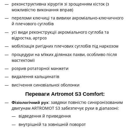
реконструктивна хірургія зі зрощенням кісток (з
можливістю виконання вправ)
переломи ключиці та вивихи акроміально-ключичного
й плечового суглобів
усі види реконструкції акроміального суглоба та
відростка, артроз
мобілізація ригідних плечових суглобів під наркозом
процедури на м’яких ділянках пахви, особливо після
мастектомії
розрив ротаторної манжети
видалення кальцинатів
висічення синовіальної оболонки
Переваги Artromot S3 Comfort:
: завдяки повністю синхронізованим
Фізіологічний рух
двигунам ARTROMOT S3 забезпечує рухи в діапазоні:
відведення й приведення
внутрішній та зовнішній поворот