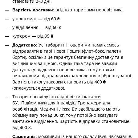
становити 2–3 дні.
згідно з тарифами
перевізника
.
Вартість доставки:
у поштомат — від 60 ₴
у відділення — від 60 ₴
курʼєром — від 95 ₴
: Усі габаритні товари ми намагаємось
Додатково
відправляти в тарі Нової Пошти (флет-бокс, палетні
борти), оскільки це гарантує безпечну доставку та є
вигіднішим за ціною. Однак така тара не завжди
доступна у відділенні перевізника, тому в таких
випадках ми відправляємо замовлення в обрештуванні.
Вартість такої упаковки становить від 400 ₴
(оплачується додатково).
Товари з розділу
Інвалідні візки і каталки
БУ
,
Підйомники для інвалідів
,
Тренажери для
реабілітації
,
Медичні ліжка БУ
здебільшого мають
об’ємну вагу понад 30 кг, тому потрібно вказувати
вантажне відділення. Вартість відправки становитиме
від 400 ₴.
можливий із нашого складу (вул. Зв’язківців,
Самовивіз: