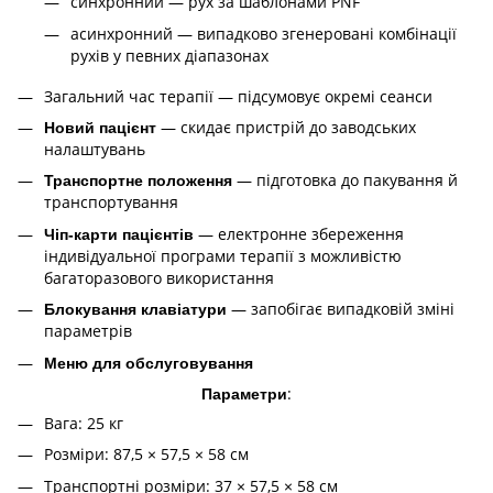
синхронний — рух за шаблонами PNF
асинхронний — випадково згенеровані комбінації
рухів у певних діапазонах
Загальний час терапії — підсумовує окремі сеанси
— скидає пристрій до заводських
Новий пацієнт
налаштувань
— підготовка до пакування й
Транспортне положення
транспортування
— електронне збереження
Чіп-карти пацієнтів
індивідуальної програми терапії з можливістю
багаторазового використання
— запобігає випадковій зміні
Блокування клавіатури
параметрів
Меню для обслуговування
:
Параметри
Вага: 25 кг
Розміри: 87,5 × 57,5 × 58 см
Транспортні розміри: 37 × 57,5 × 58 см