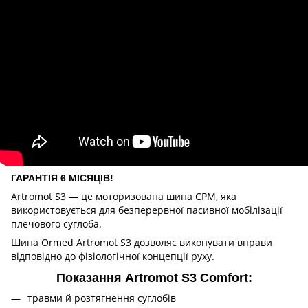
ГАРАНТІЯ 6 МІСЯЦІВ!
Artromot S3 — це моторизована шина CPM, яка
використовується для безперервної пасивної мобілізації
плечового суглоба.
Шина Ormed Artromot S3 дозволяє виконувати вправи
відповідно до фізіологічної концепції руху.
Показання Artromot S3 Comfort:
травми й розтягнення суглобів