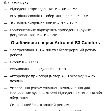
:
Діапазон руху
Відведення/приведення: 0° – 30° – 175°
Внутрішнє/зовнішнє обертання: 90° – 0° – 90°
Згинання/випрямлення: 0° – 30° – 175°
Горизонтальне відведення/приведення (ручне
регулювання): 0° – 0° – 120°
Особливості версії Artromot S3 Comfort:
Час тренування: 1 – 300 хв / безперервний режим
роботи
Паузи: 0 – 30 сек
Регулювання швидкості: 1 – 100%
Автореверс при опорі (мотор A і B окремо): 1 – 25
позицій
Управління рухом: увімкнення/вимкнення для
ізольованих рухів — окремі відведення/згинання або
обертання
Синхронний/асинхронний режим: