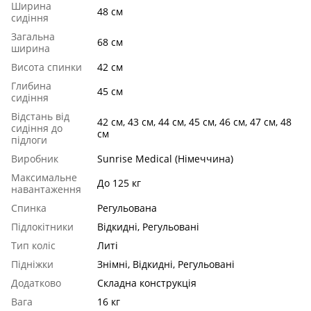
Ширина
48 см
сидіння
Загальна
68 см
ширина
Висота спинки
42 см
Глибина
45 см
сидіння
Відстань від
42 см, 43 см, 44 см, 45 см, 46 см, 47 см, 48
сидіння до
см
підлоги
Виробник
Sunrise Medical (Німеччина)
Максимальне
До 125 кг
навантаження
Спинка
Регульована
Підлокітники
Відкидні, Регульовані
Тип коліс
Литі
Підніжки
Знімні, Відкидні, Регульовані
Додатково
Складна конструкція
Вага
16 кг