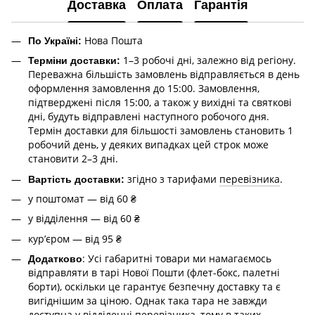
Доставка
Оплата
Гарантія
Нова Пошта
По Україні:
1–3 робочі дні, залежно від регіону.
Терміни доставки:
Переважна більшість замовлень відправляється в день
оформлення замовлення до 15:00. Замовлення,
підтверджені після 15:00, а також у вихідні та святкові
дні, будуть відправлені наступного робочого дня.
Термін доставки для більшості замовлень становить 1
робочий день, у деяких випадках цей строк може
становити 2–3 дні.
згідно з тарифами
перевізника
.
Вартість доставки:
у поштомат — від 60 ₴
у відділення — від 60 ₴
курʼєром — від 95 ₴
: Усі габаритні товари ми намагаємось
Додатково
відправляти в тарі Нової Пошти (флет-бокс, палетні
борти), оскільки це гарантує безпечну доставку та є
вигіднішим за ціною. Однак така тара не завжди
доступна у відділенні перевізника, тому в таких