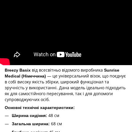
від всесвітньо відомого виробника
Breezy Basix
Sunrise
— це універсальний візок, що поєднує
Medical (Німеччина)
в собі високу якість збірки, широкий функціонал та
зручність у використанні. Дана модель ідеально підходить
як для самостійного пересування, так і для допомоги
супроводжуючих осіб.
Основні технічні характеристики:
48 см
Ширина сидіння:
68 см
Загальна ширина: