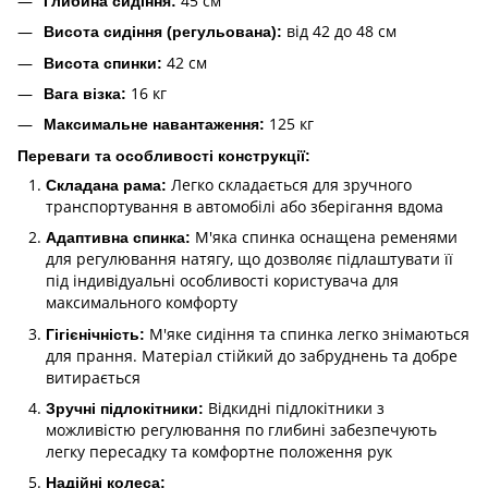
45 см
Глибина сидіння:
від 42 до 48 см
Висота сидіння (регульована):
42 см
Висота спинки:
16 кг
Вага візка:
125 кг
Максимальне навантаження:
Переваги та особливості конструкції:
Легко складається для зручного
Складана рама:
транспортування в автомобілі або зберігання вдома
М'яка спинка оснащена ременями
Адаптивна спинка:
для регулювання натягу, що дозволяє підлаштувати її
під індивідуальні особливості користувача для
максимального комфорту
М'яке сидіння та спинка легко знімаються
Гігієнічність:
для прання. Матеріал стійкий до забруднень та добре
витирається
Відкидні підлокітники з
Зручні підлокітники:
можливістю регулювання по глибині забезпечують
легку пересадку та комфортне положення рук
Надійні колеса: