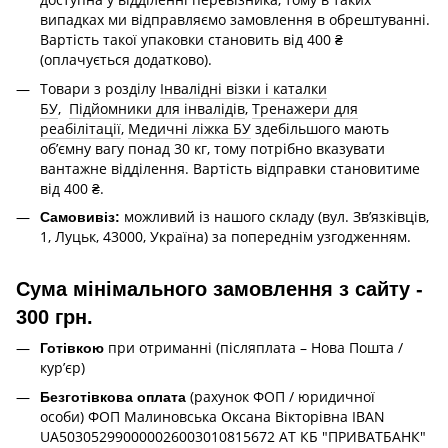
випадках ми відправляємо замовлення в обрештуванні.
Вартість такої упаковки становить від 400 ₴
(оплачується додатково).
Товари з розділу
Інвалідні візки і каталки
БУ
,
Підйомники для інвалідів
,
Тренажери для
реабілітації
,
Медичні ліжка БУ
здебільшого мають
об’ємну вагу понад 30 кг, тому потрібно вказувати
вантажне відділення. Вартість відправки становитиме
від 400 ₴.
можливий із нашого складу (вул. Зв’язківців,
Самовивіз:
1, Луцьк, 43000, Україна) за попереднім узгодженням.
Сума мінімального замовлення з сайту -
300 грн.
при отриманні (післяплата – Нова Пошта /
Готівкою
кур’єр)
(рахунок ФОП / юридичної
Безготівкова оплата
особи) ФОП Малиновська Оксана Вікторівна IBAN
UA503052990000026003010815672 АТ КБ "ПРИВАТБАНК"