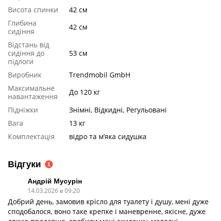
Висота спинки
42 см
Глибина
42 см
сидіння
Відстань від
сидіння до
53 см
підлоги
Виробник
Trendmobil GmbH
Максимальне
До 120 кг
навантаження
Підніжки
Знімні, Відкидні, Регульовані
Вага
13 кг
Комплектація
відро та м’яка сидушка
Відгуки
1
Андрій Мусурін
14.03.2026 в 09:20
Добрий день, замовив крісло для туалету і душу, мені дуже
сподобалося, воно таке крепке і маневренне, якісне, дуже