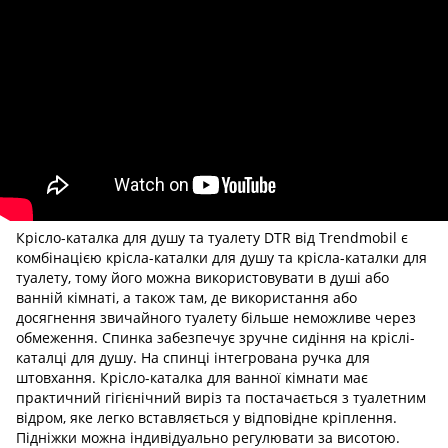
Крісло-каталка для душу та туалету DTR від Trendmobil є
комбінацією крісла-каталки для душу та крісла-каталки для
туалету, тому його можна використовувати в душі або
ванній кімнаті, а також там, де використання або
досягнення звичайного туалету більше неможливе через
обмеження. Спинка забезпечує зручне сидіння на кріслі-
каталці для душу. На спинці інтегрована ручка для
штовхання. Крісло-каталка для ванної кімнати має
практичний гігієнічний виріз та постачається з туалетним
відром, яке легко вставляється у відповідне кріплення.
Підніжки можна індивідуально регулювати за висотою.