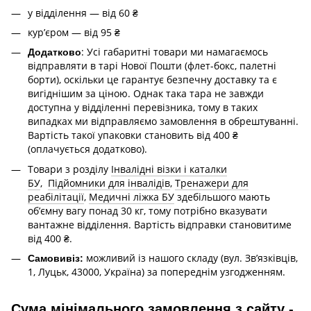
у відділення — від 60 ₴
курʼєром — від 95 ₴
: Усі габаритні товари ми намагаємось
Додатково
відправляти в тарі Нової Пошти (флет-бокс, палетні
борти), оскільки це гарантує безпечну доставку та є
вигіднішим за ціною. Однак така тара не завжди
доступна у відділенні перевізника, тому в таких
випадках ми відправляємо замовлення в обрештуванні.
Вартість такої упаковки становить від 400 ₴
(оплачується додатково).
Товари з розділу
Інвалідні візки і каталки
БУ
,
Підйомники для інвалідів
,
Тренажери для
реабілітації
,
Медичні ліжка БУ
здебільшого мають
об’ємну вагу понад 30 кг, тому потрібно вказувати
вантажне відділення. Вартість відправки становитиме
від 400 ₴.
можливий із нашого складу (вул. Зв’язківців,
Самовивіз:
1, Луцьк, 43000, Україна) за попереднім узгодженням.
Сума мінімального замовлення з сайту -