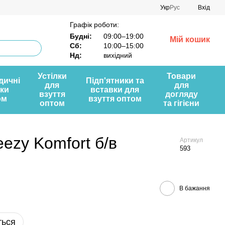
Укр
Рус
Вхід
Графік роботи:
Будні:
09:00–19:00
Мій кошик
Сб:
10:00–15:00
Нд:
вихідний
Устілки
Товари
дичні
Підп'ятники та
для
для
лки
вставки для
взуття
догляду
ом
взуття оптом
оптом
та гігієни
ezy Komfort б/в
Артикул
593
В бажання
ться