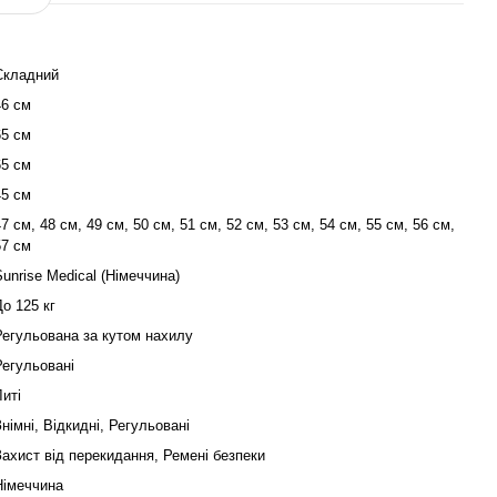
Складний
46 см
65 см
65 см
45 см
47 см, 48 см, 49 см, 50 см, 51 см, 52 см, 53 см, 54 см, 55 см, 56 см,
57 см
Sunrise Medical (Німеччина)
До 125 кг
Регульована за кутом нахилу
Регульовані
Литі
Знімні, Відкидні, Регульовані
Захист від перекидання, Ремені безпеки
Німеччина