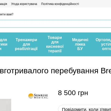
мація
Угода користувача
Політика конфіденційності
нити вам?
Товари
 для
Тренажери
Медичні
Ортопе
для
тики
для
ліжка
усті
кисневої
и
реабілітації
БУ
опт
терапії
овготривалого перебування Bre
8 500 грн
Повідомити, коли з'яви