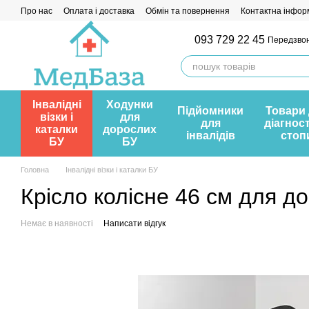
Перейти до основного контенту
Про нас
Оплата і доставка
Обмін та повернення
Контактна інфор
093 729 22 45
Передзво
Інвалідні
Ходунки
Підйомники
Товари
візки і
для
для
діагнос
каталки
дорослих
інвалідів
стоп
БУ
БУ
Головна
Інвалідні візки і каталки БУ
Крісло колісне 46 см для д
Немає в наявності
Написати відгук