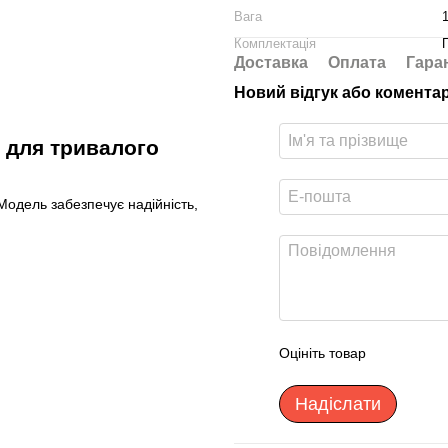
Вага
1
Комплектація
Доставка
Оплата
Гара
Новий відгук або комента
м для тривалого
одель забезпечує надійність,
Оцініть товар
Надіслати