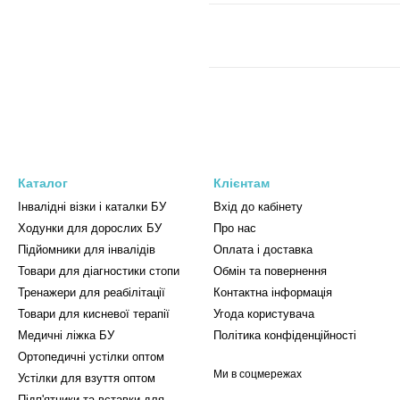
Каталог
Клієнтам
Інвалідні візки і каталки БУ
Вхід до кабінету
Ходунки для дорослих БУ
Про нас
Підйомники для інвалідів
Оплата і доставка
Товари для діагностики стопи
Обмін та повернення
Тренажери для реабілітації
Контактна інформація
Товари для кисневої терапії
Угода користувача
Медичні ліжка БУ
Політика конфіденційності
Ортопедичні устілки оптом
Ми в соцмережах
Устілки для взуття оптом
Підп'ятники та вставки для