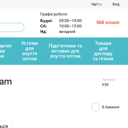
Укр
Рус
Вхід
Графік роботи:
Будні:
09:00–19:00
Мій кошик
Сб:
10:00–15:00
Нд:
вихідний
Устілки
Товари
дичні
Підп'ятники та
для
для
лки
вставки для
взуття
догляду
ом
взуття оптом
оптом
та гігієни
oam
Артикул
k3d
В бажання
ться