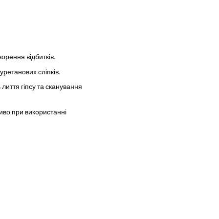
орення відбитків.
уретанових сліпків.
лиття гіпсу та сканування
иво при використанні