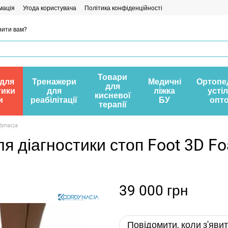
мація
Угода користувача
Політика конфіденційності
ити вам?
Товари
 для
Тренажери
Медичні
Ортопе
для
тики
для
ліжка
усті
кисневої
и
реабілітації
БУ
опт
терапії
dynacja
я діагностики стоп Foot 3D F
39 000 грн
Повідомити, коли з'яви