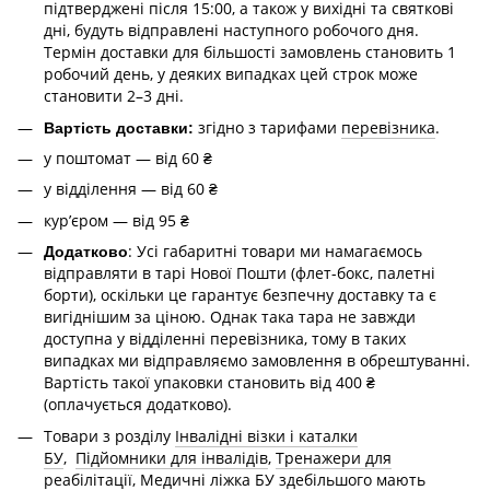
підтверджені після 15:00, а також у вихідні та святкові
дні, будуть відправлені наступного робочого дня.
Термін доставки для більшості замовлень становить 1
робочий день, у деяких випадках цей строк може
становити 2–3 дні.
згідно з тарифами
перевізника
.
Вартість доставки:
у поштомат — від 60 ₴
у відділення — від 60 ₴
курʼєром — від 95 ₴
: Усі габаритні товари ми намагаємось
Додатково
відправляти в тарі Нової Пошти (флет-бокс, палетні
борти), оскільки це гарантує безпечну доставку та є
вигіднішим за ціною. Однак така тара не завжди
доступна у відділенні перевізника, тому в таких
випадках ми відправляємо замовлення в обрештуванні.
Вартість такої упаковки становить від 400 ₴
(оплачується додатково).
Товари з розділу
Інвалідні візки і каталки
БУ
,
Підйомники для інвалідів
,
Тренажери для
реабілітації
,
Медичні ліжка БУ
здебільшого мають