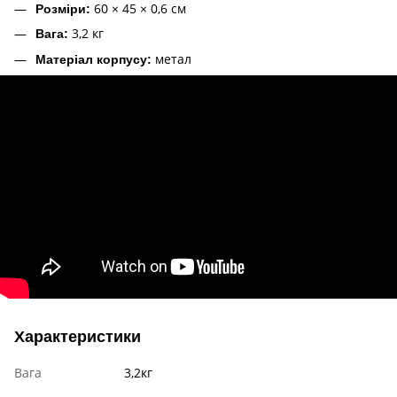
60 × 45 × 0,6 см
Розміри:
3,2 кг
Вага:
метал
Матеріал корпусу:
Характеристики
Вага
3,2кг