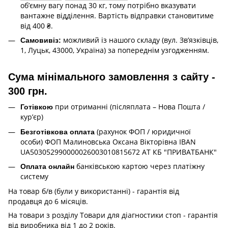
об’ємну вагу понад 30 кг, тому потрібно вказувати
вантажне відділення. Вартість відправки становитиме
від 400 ₴.
можливий із нашого складу (вул. Зв’язківців,
Самовивіз:
1, Луцьк, 43000, Україна) за попереднім узгодженням.
Сума мінімального замовлення з сайту -
300 грн.
при отриманні (післяплата – Нова Пошта /
Готівкою
кур’єр)
(рахунок ФОП / юридичної
Безготівкова оплата
особи) ФОП Малиновська Оксана Вікторівна IBAN
UA503052990000026003010815672 АТ КБ "ПРИВАТБАНК"
банківською картою через платіжну
Оплата онлайн
систему
На товар б/в (були у використанні) - гарантія від
продавця до 6 місяців.
На товари з розділу Товари для діагностики стоп - гарантія
від виробника від 1 до 2 років.