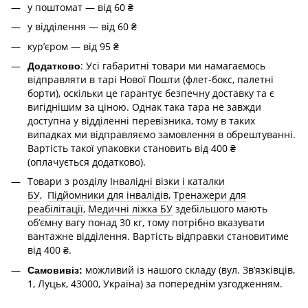
у поштомат — від 60 ₴
у відділення — від 60 ₴
курʼєром — від 95 ₴
: Усі габаритні товари ми намагаємось
Додатково
відправляти в тарі Нової Пошти (флет-бокс, палетні
борти), оскільки це гарантує безпечну доставку та є
вигіднішим за ціною. Однак така тара не завжди
доступна у відділенні перевізника, тому в таких
випадках ми відправляємо замовлення в обрештуванні.
Вартість такої упаковки становить від 400 ₴
(оплачується додатково).
Товари з розділу
Інвалідні візки і каталки
БУ
,
Підйомники для інвалідів
,
Тренажери для
реабілітації
,
Медичні ліжка БУ
здебільшого мають
об’ємну вагу понад 30 кг, тому потрібно вказувати
вантажне відділення. Вартість відправки становитиме
від 400 ₴.
можливий із нашого складу (вул. Зв’язківців,
Самовивіз:
1, Луцьк, 43000, Україна) за попереднім узгодженням.