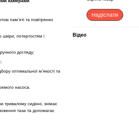
ими камерами
Надіслати
том пам’яті та повітряних
Відео
 шкіри, потертостям і
ручного догляду;
;
дбору оптимальної м’якості та
кремого насоса.
и тривалому сидінні, знімає
ложення таза та допомагає