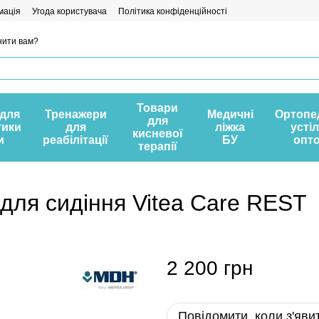
мація
Угода користувача
Політика конфіденційності
нити вам?
Товари
 для
Тренажери
Медичні
Ортопе
для
тики
для
ліжка
усті
кисневої
и
реабілітації
БУ
опт
терапії
ля сидіння Vitea Care REST
2 200 грн
Повідомити, коли з'яви