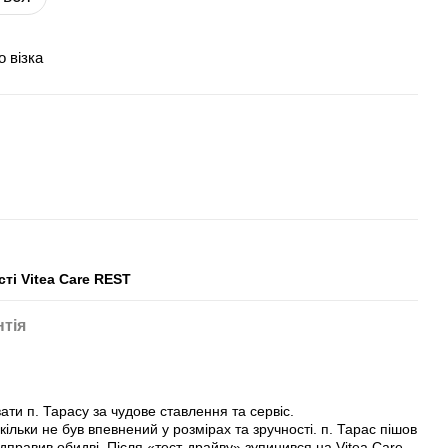
о візка
ті Vitea Care REST
нтія
ати п. Тарасу за чудове ставлення та сервіс.
ільки не був впевнений у розмірах та зручності. п. Тарас пішов
ідправив обидві. Після «тест-драйву» зупинився на Vitea Care