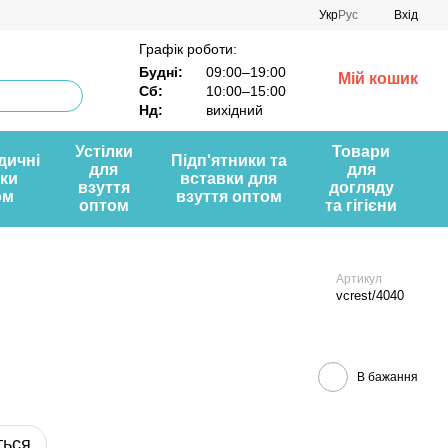
Укр
Рус
Вхід
Графік роботи:
Будні:
09:00–19:00
Мій кошик
Сб:
10:00–15:00
Нд:
вихідний
Устілки
Товари
дичні
Підп'ятники та
для
для
лки
вставки для
взуття
догляду
ом
взуття оптом
оптом
та гігієни
Артикул
vcrest/4040
В бажання
ться