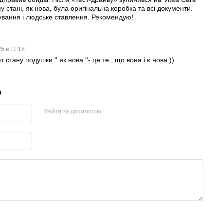
 стані, як нова, була оригінальна коробка та всі документи.
ування і людське ставлення. Рекомендую!
5 в 11:18
 стану подушки '' як нова ''- це те , що вона і є нова:))
р
Увійти за допомогою