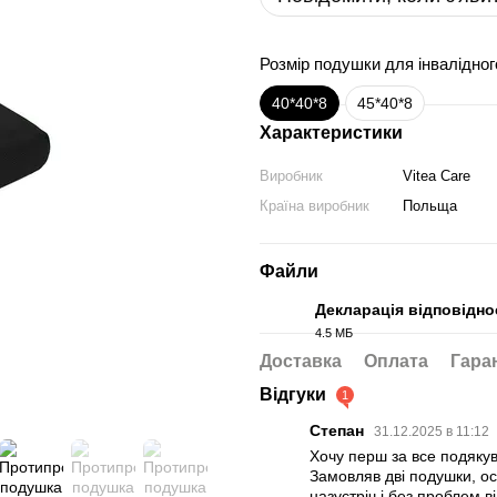
Розмір подушки для інвалідног
40*40*8
45*40*8
Характеристики
Виробник
Vitea Care
Країна виробник
Польща
Файли
Декларація відповіднос
4.5 МБ
PDF
Доставка
Оплата
Гара
Відгуки
1
Степан
31.12.2025 в 11:12
Хочу перш за все подякув
Замовляв дві подушки, оск
назустріч і без проблем в