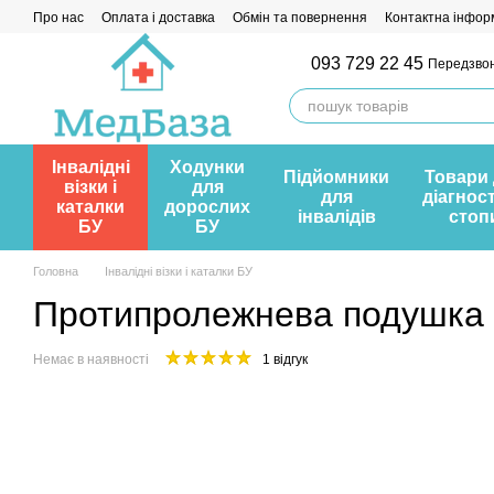
Перейти до основного контенту
Про нас
Оплата і доставка
Обмін та повернення
Контактна інфор
093 729 22 45
Передзво
Інвалідні
Ходунки
Підйомники
Товари
візки і
для
для
діагнос
каталки
дорослих
інвалідів
стоп
БУ
БУ
Головна
Інвалідні візки і каталки БУ
Протипролежнева подушка д
Немає в наявності
1 відгук