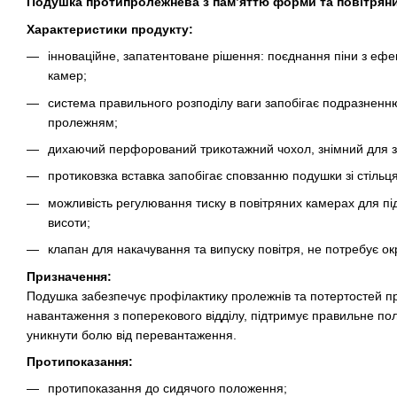
Подушка протипролежнева з пам’яттю форми та повітрян
Характеристики продукту:
інноваційне, запатентоване рішення: поєднання піни з ефек
камер;
система правильного розподілу ваги запобігає подразненню
пролежням;
дихаючий перфорований трикотажний чохол, знімний для з
протиковзка вставка запобігає сповзанню подушки зі стільця
можливість регулювання тиску в повітряних камерах для пі
висоти;
клапан для накачування та випуску повітря, не потребує о
Призначення:
Подушка забезпечує профілактику пролежнів та потертостей пр
навантаження з поперекового відділу, підтримує правильне по
уникнути болю від перевантаження.
Протипоказання:
протипоказання до сидячого положення;