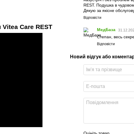
REST. Подушка в чудовому
Дякую за якісне обслугов
Відповісти
 Vitea Care REST
МедБаза
31.12.202
Степан, весь секрет
Відповісти
Новий відгук або комента
Оцініть товар