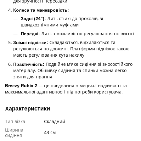
для зручності пересадки
Колеса та маневровість:
Литі, стійкі до проколів, зі
Задні (24"):
швидкознімними муфтами
Литі, з можливістю регулювання по висоті
Передні:
Складаються, відхиляються та
Знімні підніжки:
регулюються по довжині. Платформи підніжок також
мають регулювання кута нахилу
Подвійне м'яке сидіння зі зносостійкого
Практичність:
матеріалу. Обшивку сидіння та спинки можна легко
зняти для прання
— це поєднання німецької надійності та
Breezy Rubix 2
максимальної адаптивності під потреби користувача.
Характеристики
Тип візка
Складний
Ширина
43 см
сидіння