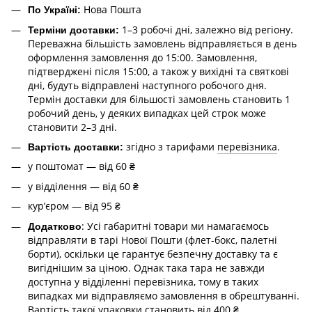
Нова Пошта
По Україні:
1–3 робочі дні, залежно від регіону.
Терміни доставки:
Переважна більшість замовлень відправляється в день
оформлення замовлення до 15:00. Замовлення,
підтверджені після 15:00, а також у вихідні та святкові
дні, будуть відправлені наступного робочого дня.
Термін доставки для більшості замовлень становить 1
робочий день, у деяких випадках цей строк може
становити 2–3 дні.
згідно з тарифами
перевізника
.
Вартість доставки:
у поштомат — від 60 ₴
у відділення — від 60 ₴
курʼєром — від 95 ₴
: Усі габаритні товари ми намагаємось
Додатково
відправляти в тарі Нової Пошти (флет-бокс, палетні
борти), оскільки це гарантує безпечну доставку та є
вигіднішим за ціною. Однак така тара не завжди
доступна у відділенні перевізника, тому в таких
випадках ми відправляємо замовлення в обрештуванні.
Вартість такої упаковки становить від 400 ₴