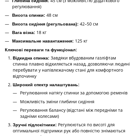
45 см (з можливістю додаткового
Глибина сидіння:
регулювання)
48 см
Висота спинки:
42–50 см
Висота сидіння (регульована):
18 кг
Вага візка:
125 кг
Максимальне навантаження:
Ключові переваги та функціонал:
Завдяки вбудованим газліфтам
Відкидна спинка:
спинка плавно відхиляється назад, дозволяючи людині
перебувати у напівлежачому стані для комфортного
відпочинку
Широкий спектр налаштувань:
Регулювання натягу спинки за допомогою ременів
Можливість зміни глибини сидіння
Регулювання балансу (відстані між передніми та
задніми колесами)
Регулюються по висоті для
Зручні підлокітники:
оптимальної підтримки рук або повністю знімаються