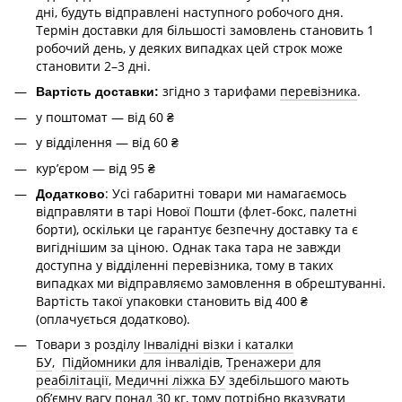
дні, будуть відправлені наступного робочого дня.
Термін доставки для більшості замовлень становить 1
робочий день, у деяких випадках цей строк може
становити 2–3 дні.
згідно з тарифами
перевізника
.
Вартість доставки:
у поштомат — від 60 ₴
у відділення — від 60 ₴
курʼєром — від 95 ₴
: Усі габаритні товари ми намагаємось
Додатково
відправляти в тарі Нової Пошти (флет-бокс, палетні
борти), оскільки це гарантує безпечну доставку та є
вигіднішим за ціною. Однак така тара не завжди
доступна у відділенні перевізника, тому в таких
випадках ми відправляємо замовлення в обрештуванні.
Вартість такої упаковки становить від 400 ₴
(оплачується додатково).
Товари з розділу
Інвалідні візки і каталки
БУ
,
Підйомники для інвалідів
,
Тренажери для
реабілітації
,
Медичні ліжка БУ
здебільшого мають
об’ємну вагу понад 30 кг, тому потрібно вказувати