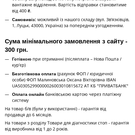
вантажне відділення. Вартість відправки становитиме
від 400 ₴.
можливий із нашого складу (вул. Зв’язківців,
Самовивіз:
1, Луцьк, 43000, Україна) за попереднім узгодженням.
Сума мінімального замовлення з сайту -
300 грн.
при отриманні (післяплата – Нова Пошта /
Готівкою
кур’єр)
(рахунок ФОП / юридичної
Безготівкова оплата
особи) ФОП Малиновська Оксана Вікторівна IBAN
UA503052990000026003010815672 АТ КБ "ПРИВАТБАНК"
банківською картою через платіжну
Оплата онлайн
систему
На товар б/в (були у використанні) - гарантія від
продавця до 6 місяців.
На товари з розділу Товари для діагностики стоп - гарантія
від виробника від 1 до 2 років.