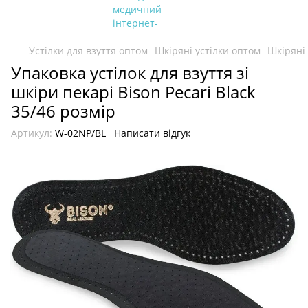
Устілки для взуття оптом
Шкіряні устілки оптом
Шкіряні 
Упаковка устілок для взуття зі
шкіри пекарі Bison Pecari Black
35/46 розмір
Артикул:
W-02NP/BL
Написати відгук