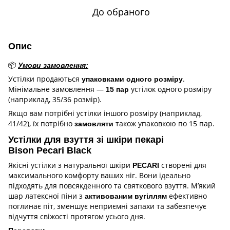
До обраного
Опис
📦
Умови замовлення:
Устілки продаються
.
упаковками одного розміру
Мінімальне замовлення —
устілок одного розміру
15 пар
(наприклад, 35/36 розмір).
Якщо вам потрібні устілки іншого розміру (наприклад,
41/42), їх потрібно
також упаковкою по 15 пар.
замовляти
Устілки для взуття зі шкіри пекарі
Bison Pecari Black
Якісні устілки з натуральної шкіри
створені для
PECARI
максимального комфорту ваших ніг. Вони ідеально
підходять для повсякденного та святкового взуття. М’який
шар латексної піни з
ефективно
активованим вугіллям
поглинає піт, зменшує неприємні запахи та забезпечує
відчуття свіжості протягом усього дня.