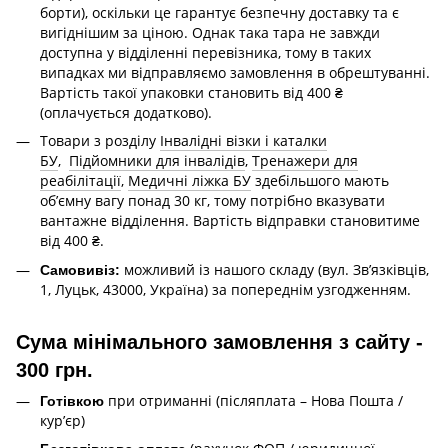
борти), оскільки це гарантує безпечну доставку та є
вигіднішим за ціною. Однак така тара не завжди
доступна у відділенні перевізника, тому в таких
випадках ми відправляємо замовлення в обрештуванні.
Вартість такої упаковки становить від 400 ₴
(оплачується додатково).
Товари з розділу
Інвалідні візки і каталки
БУ
,
Підйомники для інвалідів
,
Тренажери для
реабілітації
,
Медичні ліжка БУ
здебільшого мають
об’ємну вагу понад 30 кг, тому потрібно вказувати
вантажне відділення. Вартість відправки становитиме
від 400 ₴.
можливий із нашого складу (вул. Зв’язківців,
Самовивіз:
1, Луцьк, 43000, Україна) за попереднім узгодженням.
Сума мінімального замовлення з сайту -
300 грн.
при отриманні (післяплата – Нова Пошта /
Готівкою
кур’єр)